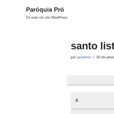
Paróquia Pró
Pular
Só mais um site WordPress
para
o
conteúdo
santo lis
por
ppadmin
26 de jane
A