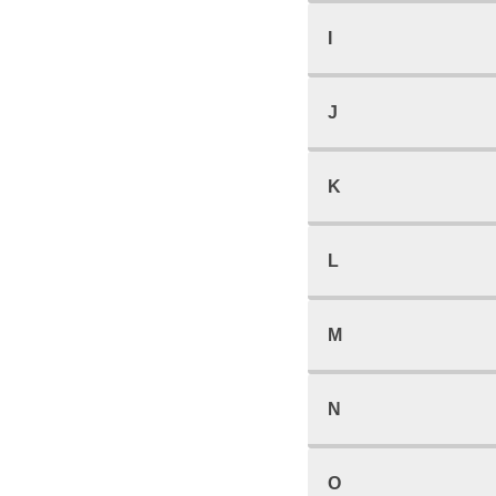
I
J
K
L
M
N
O