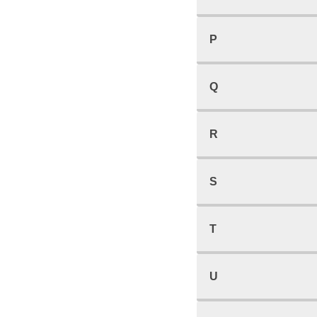
P
Q
R
S
T
U