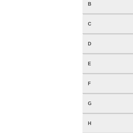
B
C
D
E
F
G
H