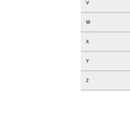
V
W
X
Y
Z