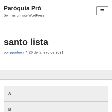
Paróquia Pró
Pular
Só mais um site WordPress
para
o
conteúdo
santo lista
por
ppadmin
26 de janeiro de 2021
A
B