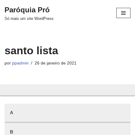
Paróquia Pró
Pular
Só mais um site WordPress
para
o
conteúdo
santo lista
por
ppadmin
26 de janeiro de 2021
A
B