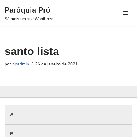
Paróquia Pró
Pular
Só mais um site WordPress
para
o
conteúdo
santo lista
por
ppadmin
26 de janeiro de 2021
A
B