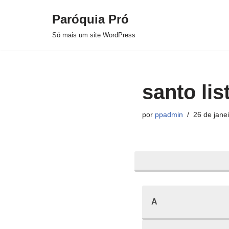
Paróquia Pró
Pular
Só mais um site WordPress
para
o
conteúdo
santo lis
por
ppadmin
26 de jane
A