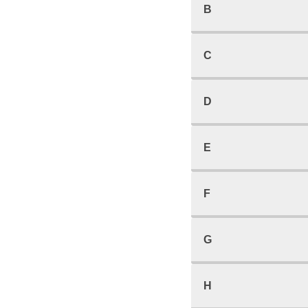
B
C
D
E
F
G
H