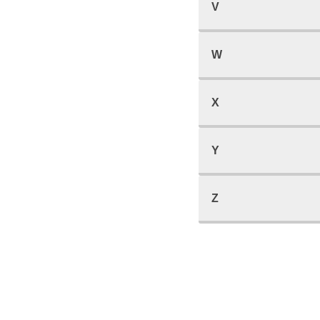
V
W
X
Y
Z