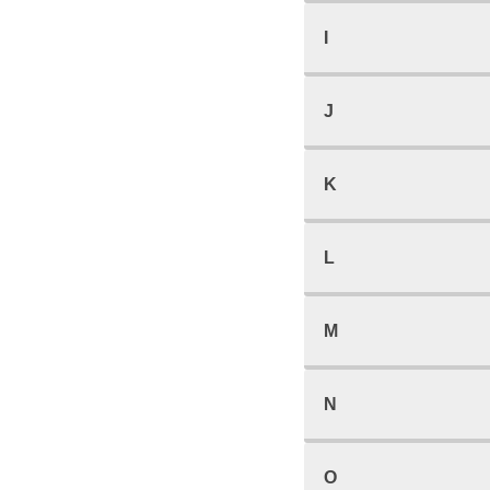
I
J
K
L
M
N
O