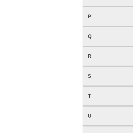
P
Q
R
S
T
U