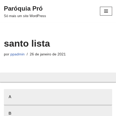
Paróquia Pró
Pular
Só mais um site WordPress
para
o
conteúdo
santo lista
por
ppadmin
26 de janeiro de 2021
A
B