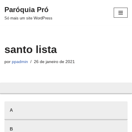
Paróquia Pró
Pular
Só mais um site WordPress
para
o
conteúdo
santo lista
por
ppadmin
26 de janeiro de 2021
A
B