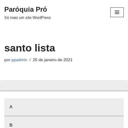
Paróquia Pró
Pular
Só mais um site WordPress
para
o
conteúdo
santo lista
por
ppadmin
26 de janeiro de 2021
A
B