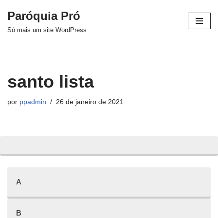
Paróquia Pró
Pular
Só mais um site WordPress
para
o
conteúdo
santo lista
por
ppadmin
26 de janeiro de 2021
A
B