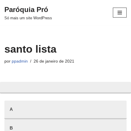
Paróquia Pró
Pular
Só mais um site WordPress
para
o
conteúdo
santo lista
por
ppadmin
26 de janeiro de 2021
A
B