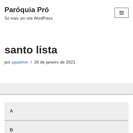
Paróquia Pró
Pular
Só mais um site WordPress
para
o
conteúdo
santo lista
por
ppadmin
26 de janeiro de 2021
A
B