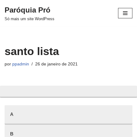
Paróquia Pró
Pular
Só mais um site WordPress
para
o
conteúdo
santo lista
por
ppadmin
26 de janeiro de 2021
A
B