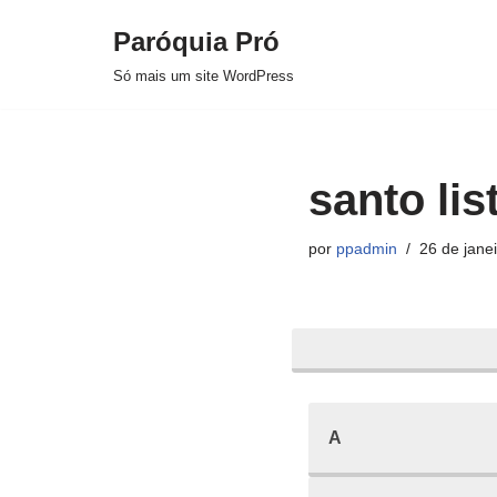
Paróquia Pró
Pular
Só mais um site WordPress
para
o
conteúdo
santo lis
por
ppadmin
26 de jane
A