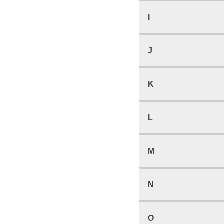
I
J
K
L
M
N
O