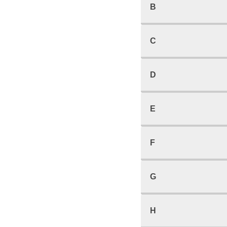
B
C
D
E
F
G
H