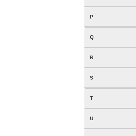
P
Q
R
S
T
U