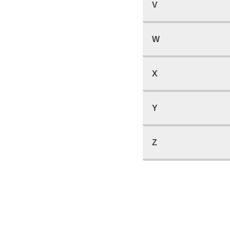
V
W
X
Y
Z