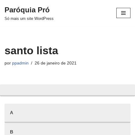
Paróquia Pró
Pular
Só mais um site WordPress
para
o
conteúdo
santo lista
por
ppadmin
26 de janeiro de 2021
A
B