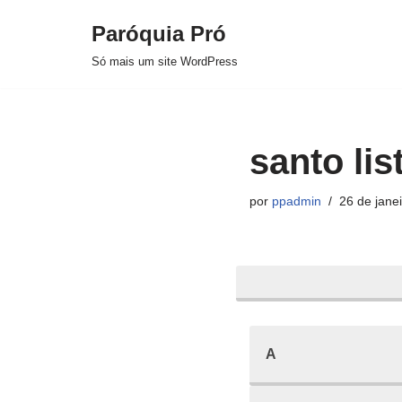
Paróquia Pró
Pular
Só mais um site WordPress
para
o
conteúdo
santo lis
por
ppadmin
26 de jane
A