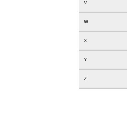
V
W
X
Y
Z