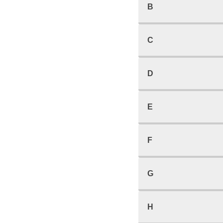
B
C
D
E
F
G
H