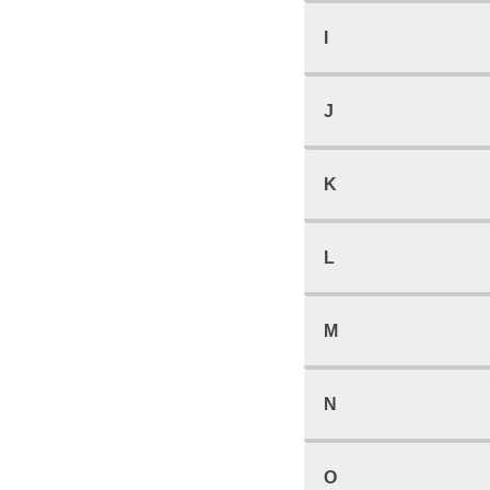
I
J
K
L
M
N
O